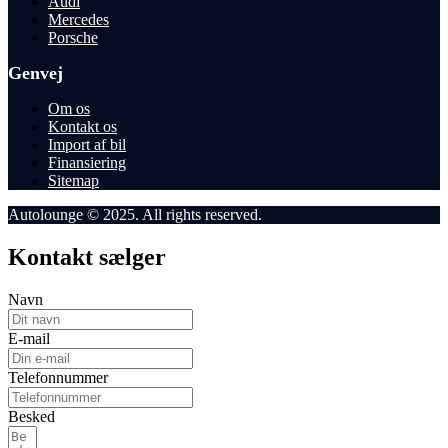
Audi
Mercedes
Porsche
Genvej
Om os
Kontakt os
Import af bil
Finansiering
Sitemap
Autolounge © 2025. All rights reserved.
Kontakt sælger
Navn
E-mail
Telefonnummer
Besked