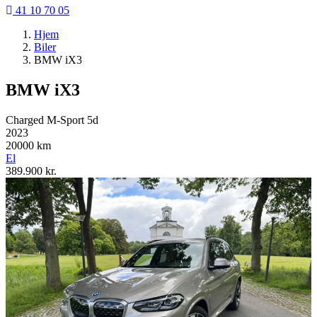
41 10 70 05
Hjem
Biler
BMW iX3
BMW iX3
Charged M-Sport 5d
2023
20000
km
El
389.900
kr.