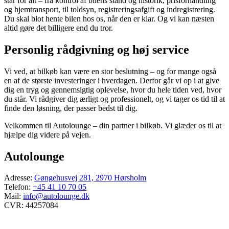
står for alt – fra kontrol af bilens stand og historik, prisforhandling
og hjemtransport, til toldsyn, registreringsafgift og indregistrering.
Du skal blot hente bilen hos os, når den er klar. Og vi kan næsten
altid gøre det billigere end du tror.
Personlig rådgivning og høj service
Vi ved, at bilkøb kan være en stor beslutning – og for mange også
en af de største investeringer i hverdagen. Derfor går vi op i at give
dig en tryg og gennemsigtig oplevelse, hvor du hele tiden ved, hvor
du står. Vi rådgiver dig ærligt og professionelt, og vi tager os tid til at
finde den løsning, der passer bedst til dig.
Velkommen til Autolounge – din partner i bilkøb. Vi glæder os til at
hjælpe dig videre på vejen.
Autolounge
Adresse:
Gøngehusvej 281, 2970 Hørsholm
Telefon:
+45 41 10 70 05
Mail:
info@autolounge.dk
CVR: 44257084