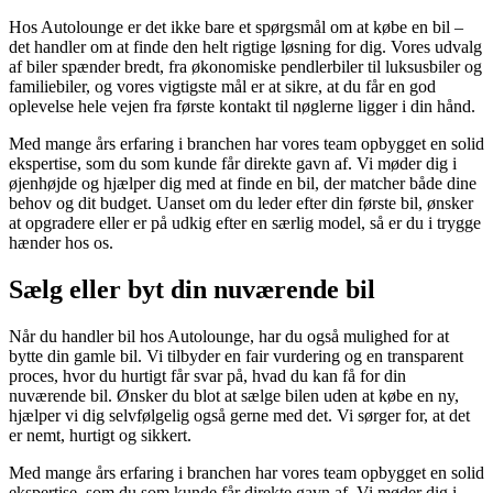
Hos Autolounge er det ikke bare et spørgsmål om at købe en bil –
det handler om at finde den helt rigtige løsning for dig. Vores udvalg
af biler spænder bredt, fra økonomiske pendlerbiler til luksusbiler og
familiebiler, og vores vigtigste mål er at sikre, at du får en god
oplevelse hele vejen fra første kontakt til nøglerne ligger i din hånd.
Med mange års erfaring i branchen har vores team opbygget en solid
ekspertise, som du som kunde får direkte gavn af. Vi møder dig i
øjenhøjde og hjælper dig med at finde en bil, der matcher både dine
behov og dit budget. Uanset om du leder efter din første bil, ønsker
at opgradere eller er på udkig efter en særlig model, så er du i trygge
hænder hos os.
Sælg eller byt din nuværende bil
Når du handler bil hos Autolounge, har du også mulighed for at
bytte din gamle bil. Vi tilbyder en fair vurdering og en transparent
proces, hvor du hurtigt får svar på, hvad du kan få for din
nuværende bil. Ønsker du blot at sælge bilen uden at købe en ny,
hjælper vi dig selvfølgelig også gerne med det. Vi sørger for, at det
er nemt, hurtigt og sikkert.
Med mange års erfaring i branchen har vores team opbygget en solid
ekspertise, som du som kunde får direkte gavn af. Vi møder dig i