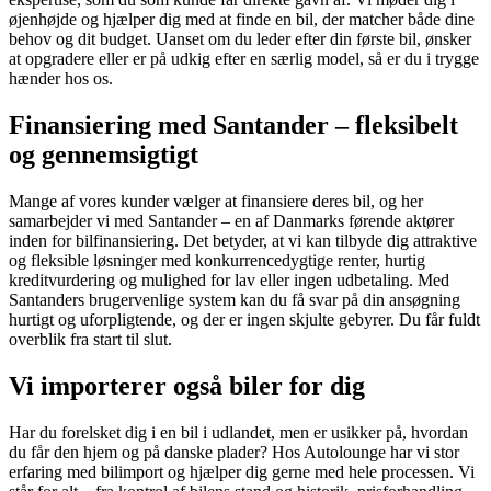
øjenhøjde og hjælper dig med at finde en bil, der matcher både dine
behov og dit budget. Uanset om du leder efter din første bil, ønsker
at opgradere eller er på udkig efter en særlig model, så er du i trygge
hænder hos os.
Finansiering med Santander – fleksibelt
og gennemsigtigt
Mange af vores kunder vælger at finansiere deres bil, og her
samarbejder vi med Santander – en af Danmarks førende aktører
inden for bilfinansiering. Det betyder, at vi kan tilbyde dig attraktive
og fleksible løsninger med konkurrencedygtige renter, hurtig
kreditvurdering og mulighed for lav eller ingen udbetaling. Med
Santanders brugervenlige system kan du få svar på din ansøgning
hurtigt og uforpligtende, og der er ingen skjulte gebyrer. Du får fuldt
overblik fra start til slut.
Vi importerer også biler for dig
Har du forelsket dig i en bil i udlandet, men er usikker på, hvordan
du får den hjem og på danske plader? Hos Autolounge har vi stor
erfaring med bilimport og hjælper dig gerne med hele processen. Vi